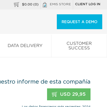
EMIS STORE
CLIENT LOG IN
$
0.00
(
0
)
REQUEST A DEMO
CUSTOMER
DATA DELIVERY
SUCCESS
estro informe de esta compañía
USD 29,95
Los datos financieros más recientes: 2024