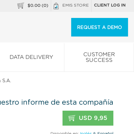
EMIS STORE
CLIENT LOG IN
$
0.00
(
0
)
REQUEST A DEMO
CUSTOMER
DATA DELIVERY
SUCCESS
 S.A.
estro informe de esta compañía
USD 9,95
Disponible en:
Inglés
& Español