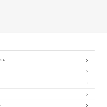
.A.
.