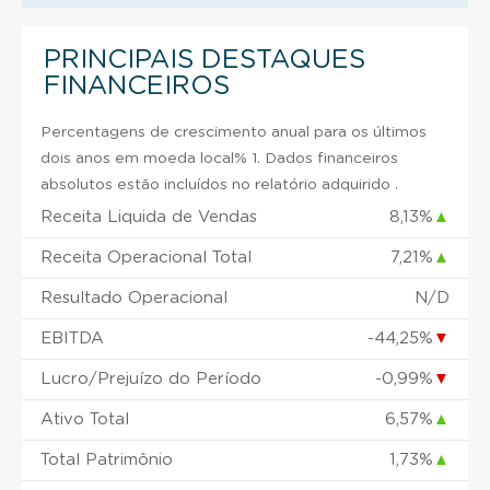
PRINCIPAIS DESTAQUES
FINANCEIROS
Percentagens de crescimento anual para os últimos
dois anos em moeda local% 1. Dados financeiros
absolutos estão incluídos no relatório adquirido .
Receita Liquida de Vendas
8,13%
▲
Receita Operacional Total
7,21%
▲
Resultado Operacional
N/D
EBITDA
-44,25%
▼
Lucro/Prejuízo do Período
-0,99%
▼
Ativo Total
6,57%
▲
Total Patrimônio
1,73%
▲