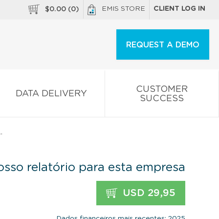
EMIS STORE
CLIENT LOG IN
$
0.00
(
0
)
REQUEST A DEMO
CUSTOMER
DATA DELIVERY
SUCCESS
.
sso relatório para esta empresa
USD 29,95
Dados financeiros mais recentes: 2025