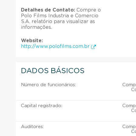
Detalhes de Contato:
Compre o
Polo Films Industria e Comercio
S.A. relatório para visualizar as
informações.
Website:
http://www.polofilms.com.br
DADOS BÁSICOS
Número de funcionários:
Compr
Co
Capital registrado:
Compr
Co
Auditores:
Compr
Co