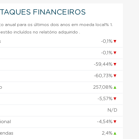
STAQUES FINANCEIROS
 anual para os últimos dois anos em moeda local% 1.
stão incluídos no relatório adquirido .
s
-0,1%
▼
-0,1%
▼
-59,44%
▼
-60,73%
▼
o
257,08%
▲
-5,57%
▼
N/D
ional
-4,54%
▼
vendas
2,4%
▲