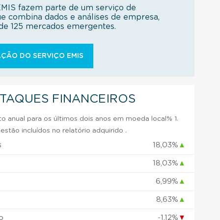
EMIS fazem parte de um serviço de
ue combina dados e análises de empresa,
s de 125 mercados emergentes.
ÇÃO DO SERVIÇO EMIS
STAQUES FINANCEIROS
 anual para os últimos dois anos em moeda local% 1.
stão incluídos no relatório adquirido .
s
18,03%
▲
18,03%
▲
6,99%
▲
8,63%
▲
o
-1,12%
▼