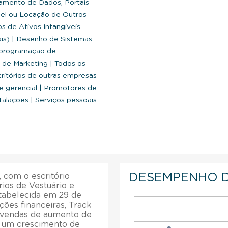
amento de Dados, Portais
el ou Locação de Outros
 de Ativos Intangíveis
ais)
|
Desenho de Sistemas
 programação de
a de Marketing
|
Todos os
ritórios de outras empresas
e gerencial
|
Promotores de
stalações
|
Serviços pessoais
DESEMPENHO 
 com o escritório
ios de Vestuário e
stabelecida em 29 de
ções financeiras, Track
e vendas de aumento de
m um crescimento de