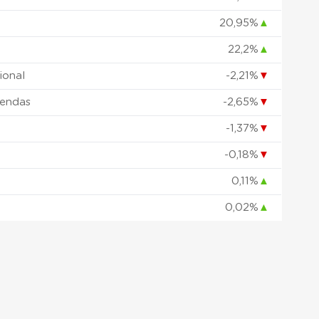
20,95%
▲
22,2%
▲
ional
-2,21%
▼
vendas
-2,65%
▼
-1,37%
▼
-0,18%
▼
0,11%
▲
0,02%
▲