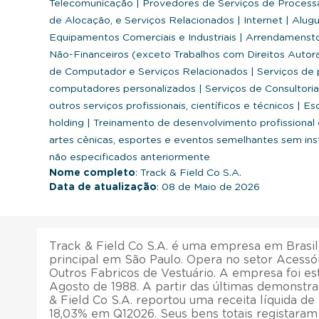
Telecomunicação
|
Provedores de Serviços de Process
de Alocação, e Serviços Relacionados
|
Internet
|
Alugu
Equipamentos Comerciais e Industriais
|
Arrendamenstos
Não-Financeiros (exceto Trabalhos com Direitos Autor
de Computador e Serviços Relacionados
|
Serviços de
computadores personalizados
|
Serviços de Consultori
outros serviços profissionais, científicos e técnicos
|
Esc
holding
|
Treinamento de desenvolvimento profissional 
artes cênicas, esportes e eventos semelhantes sem in
não especificados anteriormente
Nome completo
: Track & Field Co S.A.
Data de atualização
: 08 de Maio de 2026
Track & Field Co S.A. é uma empresa em Brasil,
principal em São Paulo. Opera no setor Acessór
Outros Fabricos de Vestuário. A empresa foi e
Agosto de 1988. A partir das últimas demonstra
& Field Co S.A. reportou uma receita líquida d
18,03% em Q12026. Seus bens totais registara