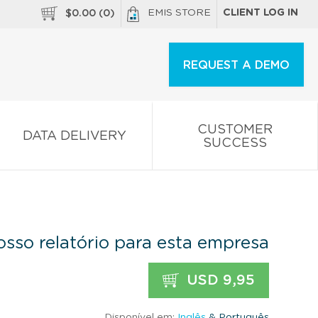
EMIS STORE
CLIENT LOG IN
$
0.00
(
0
)
REQUEST A DEMO
CUSTOMER
DATA DELIVERY
SUCCESS
sso relatório para esta empresa
USD 9,95
Disponível em:
Inglês
& Português