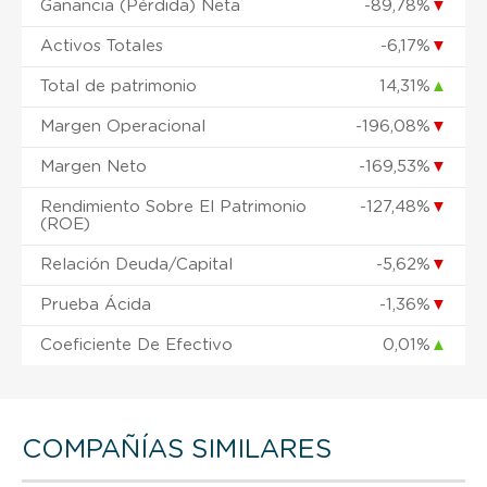
Ganancia (Pérdida) Neta
-89,78%
▼
Activos Totales
-6,17%
▼
Total de patrimonio
14,31%
▲
Margen Operacional
-196,08%
▼
Margen Neto
-169,53%
▼
Rendimiento Sobre El Patrimonio
-127,48%
▼
(ROE)
Relación Deuda/Capital
-5,62%
▼
Prueba Ácida
-1,36%
▼
Coeficiente De Efectivo
0,01%
▲
COMPAÑÍAS SIMILARES