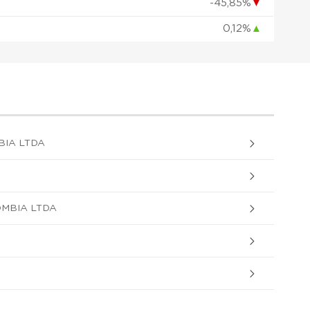
-45,85%
▼
0,12%
▲
BIA LTDA
MBIA LTDA