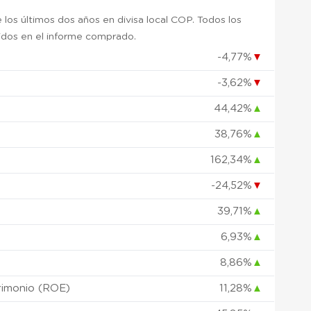
 los últimos dos años en divisa local COP. Todos los
uidos en el informe comprado.
-4,77%
▼
-3,62%
▼
)
44,42%
▲
38,76%
▲
162,34%
▲
-24,52%
▼
39,71%
▲
6,93%
▲
8,86%
▲
rimonio (ROE)
11,28%
▲