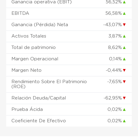
Ganancia operativa (EBIT)
56,52%
▲
EBITDA
56,58%
▲
Ganancia (Pérdida) Neta
-43,07%
▼
Activos Totales
3,87%
▲
Total de patrimonio
8,62%
▲
Margen Operacional
0,14%
▲
Margen Neto
-0,44%
▼
Rendimiento Sobre El Patrimonio
-7,65%
▼
(ROE)
Relación Deuda/Capital
-62,95%
▼
Prueba Ácida
0,02%
▲
Coeficiente De Efectivo
0,02%
▲