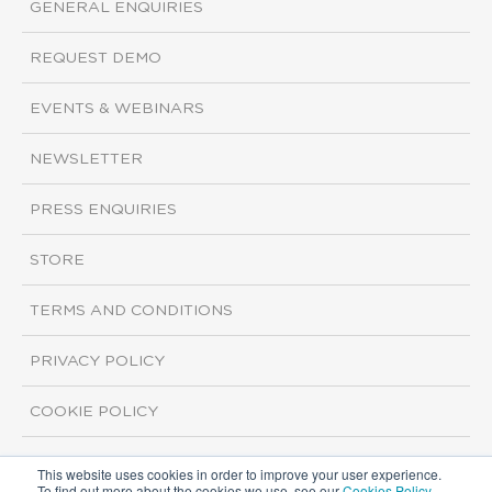
GENERAL ENQUIRIES
REQUEST DEMO
EVENTS & WEBINARS
NEWSLETTER
PRESS ENQUIRIES
STORE
TERMS AND CONDITIONS
PRIVACY POLICY
COOKIE POLICY
This website uses cookies in order to improve your user experience.
Copyright ©2026 ISI Markets. All rights reserved.
To find out more about the cookies we use, see our
Cookies Policy
.