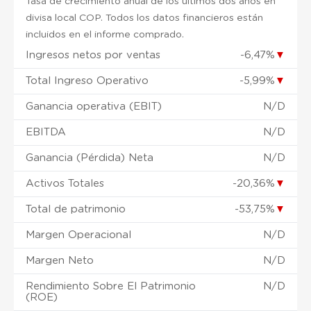
Tasa de crecimiento anual de los últimos dos años en
divisa local COP. Todos los datos financieros están
incluidos en el informe comprado.
Ingresos netos por ventas
-6,47%
▼
Total Ingreso Operativo
-5,99%
▼
Ganancia operativa (EBIT)
N/D
EBITDA
N/D
Ganancia (Pérdida) Neta
N/D
Activos Totales
-20,36%
▼
Total de patrimonio
-53,75%
▼
Margen Operacional
N/D
Margen Neto
N/D
Rendimiento Sobre El Patrimonio
N/D
(ROE)