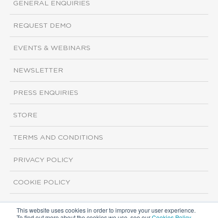
GENERAL ENQUIRIES
REQUEST DEMO
EVENTS & WEBINARS
NEWSLETTER
PRESS ENQUIRIES
STORE
TERMS AND CONDITIONS
PRIVACY POLICY
COOKIE POLICY
This website uses cookies in order to improve your user experience.
Copyright ©2026 ISI Markets. All rights reserved.
To find out more about the cookies we use, see our
Cookies Policy
.