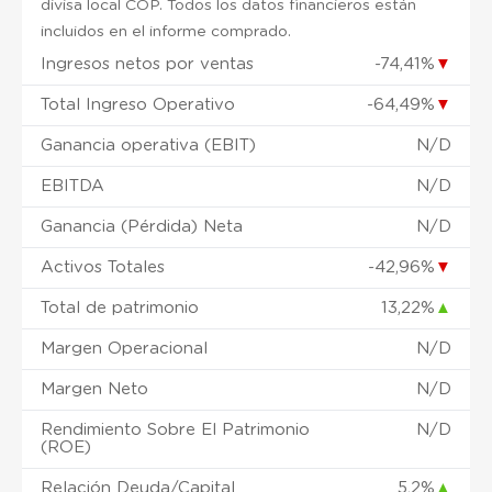
divisa local COP. Todos los datos financieros están
incluidos en el informe comprado.
Ingresos netos por ventas
-74,41%
▼
Total Ingreso Operativo
-64,49%
▼
Ganancia operativa (EBIT)
N/D
EBITDA
N/D
Ganancia (Pérdida) Neta
N/D
Activos Totales
-42,96%
▼
Total de patrimonio
13,22%
▲
Margen Operacional
N/D
Margen Neto
N/D
Rendimiento Sobre El Patrimonio
N/D
(ROE)
Relación Deuda/Capital
5,2%
▲