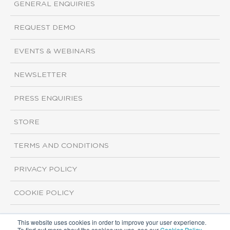
GENERAL ENQUIRIES
REQUEST DEMO
EVENTS & WEBINARS
NEWSLETTER
PRESS ENQUIRIES
STORE
TERMS AND CONDITIONS
PRIVACY POLICY
COOKIE POLICY
This website uses cookies in order to improve your user experience.
Copyright ©2026 ISI Markets. All rights reserved.
To find out more about the cookies we use, see our
Cookies Policy
.