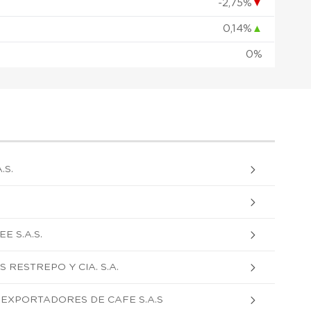
-2,75%
▼
0,14%
▲
0%
.S.
E S.A.S.
 RESTREPO Y CIA. S.A.
EXPORTADORES DE CAFE S.A.S