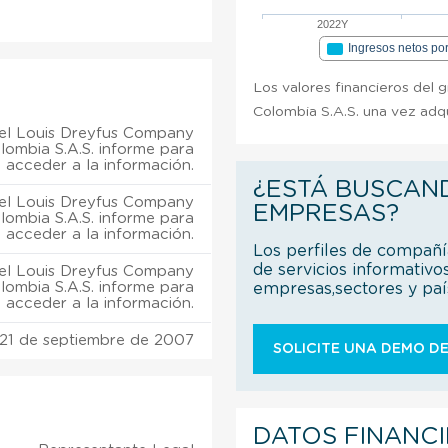
2022Y
Ingresos netos po
Los valores financieros del 
Colombia S.A.S. una vez adqu
el Louis Dreyfus Company
lombia S.A.S. informe para
acceder a la información.
¿ESTÁ BUSCAN
el Louis Dreyfus Company
EMPRESAS?
lombia S.A.S. informe para
acceder a la información.
Los perfiles de compañ
de servicios informativo
el Louis Dreyfus Company
lombia S.A.S. informe para
empresas,sectores y pa
acceder a la información.
21 de septiembre de 2007
SOLICITE UNA DEMO DE
DATOS FINANC