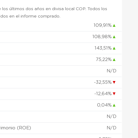
 los últimos dos años en divisa local COP. Todos los
uidos en el informe comprado.
109,91%
▲
108,98%
▲
)
143,51%
▲
75,22%
▲
N/D
-32,55%
▼
-12,64%
▼
0,04%
▲
N/D
rimonio (ROE)
N/D