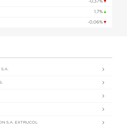
-0,37%
▼
1,7%
▲
-0,06%
▼
S.A.
S.
N S.A. EXTRUCOL