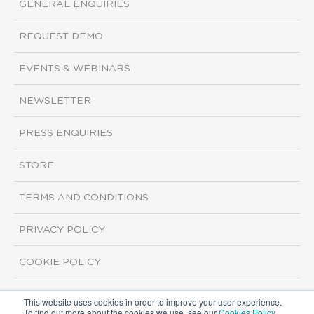
GENERAL ENQUIRIES
REQUEST DEMO
EVENTS & WEBINARS
NEWSLETTER
PRESS ENQUIRIES
STORE
TERMS AND CONDITIONS
PRIVACY POLICY
COOKIE POLICY
This website uses cookies in order to improve your user experience.
Copyright ©2026 ISI Markets. All rights reserved.
To find out more about the cookies we use, see our
Cookies Policy
.