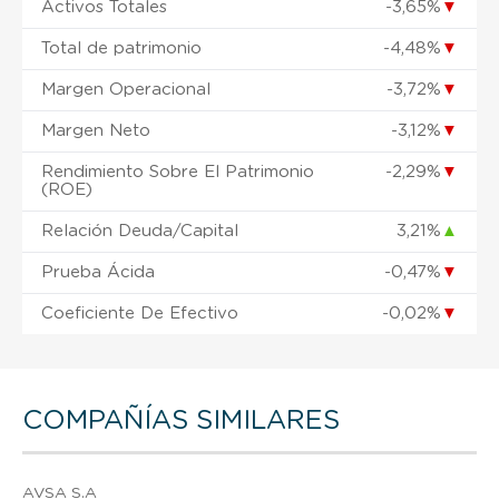
Activos Totales
-3,65%
▼
Total de patrimonio
-4,48%
▼
Margen Operacional
-3,72%
▼
Margen Neto
-3,12%
▼
Rendimiento Sobre El Patrimonio
-2,29%
▼
(ROE)
Relación Deuda/Capital
3,21%
▲
Prueba Ácida
-0,47%
▼
Coeficiente De Efectivo
-0,02%
▼
COMPAÑÍAS SIMILARES
AVSA S.A