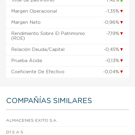
Total de patrimonio
7,42%
▲
Margen Operacional
-1,35%
▼
Margen Neto
-0,96%
▼
Rendimiento Sobre El Patrimonio
-7,19%
▼
(ROE)
Relación Deuda/Capital
-0,45%
▼
Prueba Ácida
-0,13%
▼
Coeficiente De Efectivo
-0,04%
▼
COMPAÑÍAS SIMILARES
ALMACENES EXITO S.A.
D1 S A S