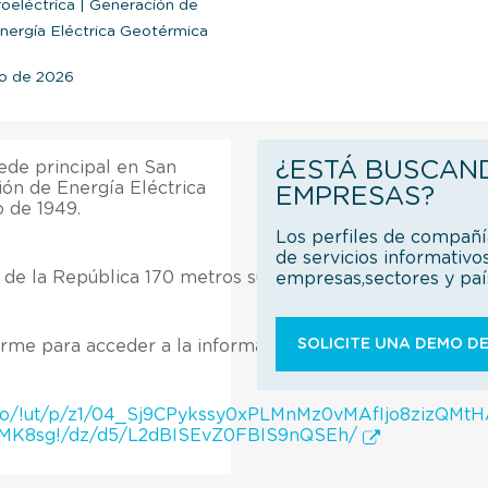
oeléctrica
|
Generación de
ergía Eléctrica Geotérmica
zo de 2026
¿ESTÁ BUSCAN
ede principal en San
ión de Energía Eléctrica
EMPRESAS?
 de 1949.
Los perfiles de compañ
de servicios informativo
 de la República 170 metros sur sobre calle cincuenta
empresas,sectores y pa
SOLICITE UNA DEMO DE
rme para acceder a la información.
Inicio/!ut/p/z1/04_Sj9CPykssy0xPLMnMz0vMAfIjo8zi
K8sg!/dz/d5/L2dBISEvZ0FBIS9nQSEh/