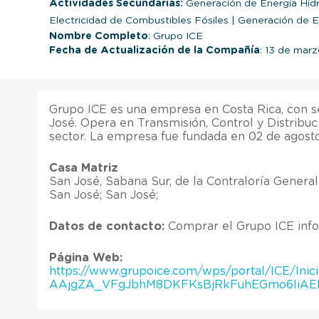
Actividades Secundarias:
Generación de Energía Hidr
Electricidad de Combustibles Fósiles
|
Generación de En
Nombre Completo
: Grupo ICE
Fecha de Actualización de la Compañía
: 13 de mar
Grupo ICE es una empresa en Costa Rica, con s
José. Opera en Transmisión, Control y Distribuc
sector. La empresa fue fundada en 02 de agosto
Casa Matriz
San José, Sabana Sur, de la Contraloría General
San José; San José;
Datos de contacto:
Comprar el Grupo ICE info
Página Web:
https://www.grupoice.com/wps/portal/ICE/
AAjgZA_VFgJbhM8DKFKsBjRkFuhEGmo6IiAEM