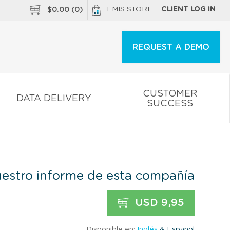
EMIS STORE
CLIENT LOG IN
$
0.00
(
0
)
REQUEST A DEMO
CUSTOMER
DATA DELIVERY
SUCCESS
estro informe de esta compañía
USD 9,95
Disponible en:
Inglés
& Español