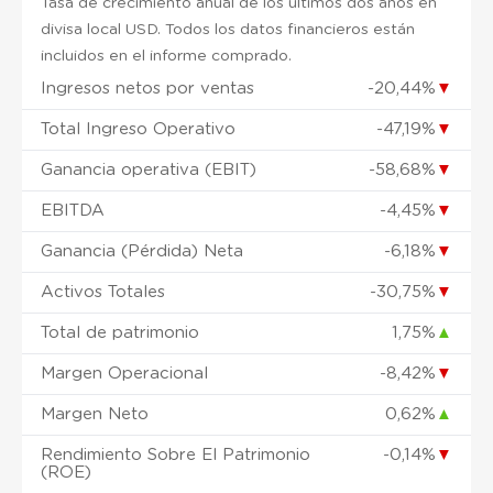
Tasa de crecimiento anual de los últimos dos años en
divisa local USD. Todos los datos financieros están
incluidos en el informe comprado.
Ingresos netos por ventas
-20,44%
▼
Total Ingreso Operativo
-47,19%
▼
Ganancia operativa (EBIT)
-58,68%
▼
EBITDA
-4,45%
▼
Ganancia (Pérdida) Neta
-6,18%
▼
Activos Totales
-30,75%
▼
Total de patrimonio
1,75%
▲
Margen Operacional
-8,42%
▼
Margen Neto
0,62%
▲
Rendimiento Sobre El Patrimonio
-0,14%
▼
(ROE)