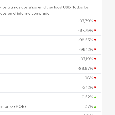
 los últimos dos años en divisa local USD. Todos los
uidos en el informe comprado.
-97,79%
▼
-97,79%
▼
)
-98,55%
▼
-96,12%
▼
-97,19%
▼
-89,97%
▼
-98%
▼
-2,12%
▼
0,52%
▲
rimonio (ROE)
2,7%
▲