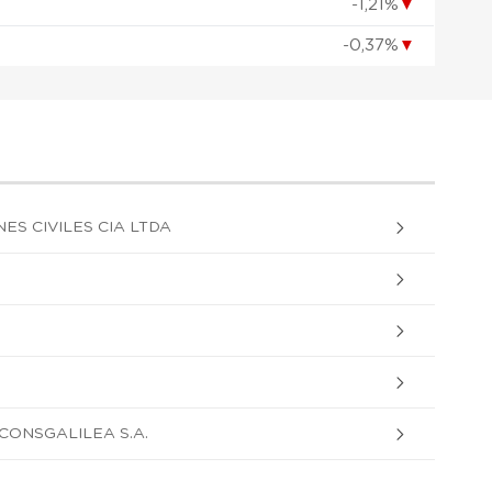
-1,21%
▼
-0,37%
▼
ES CIVILES CIA LTDA
ONSGALILEA S.A.