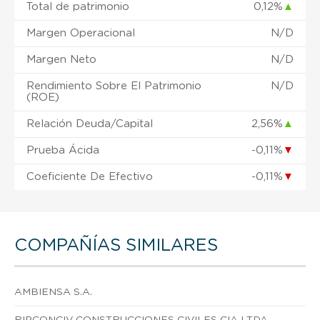
Total de patrimonio
0,12%
▲
Margen Operacional
N/D
Margen Neto
N/D
Rendimiento Sobre El Patrimonio
N/D
(ROE)
Relación Deuda/Capital
2,56%
▲
Prueba Ácida
-0,11%
▼
Coeficiente De Efectivo
-0,11%
▼
COMPAÑÍAS SIMILARES
AMBIENSA S.A.
RIPCONCIV CONSTRUCCIONES CIVILES CIA LTDA