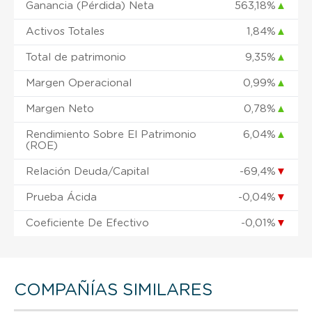
Ganancia (Pérdida) Neta
563,18%
▲
Activos Totales
1,84%
▲
Total de patrimonio
9,35%
▲
Margen Operacional
0,99%
▲
Margen Neto
0,78%
▲
Rendimiento Sobre El Patrimonio
6,04%
▲
(ROE)
Relación Deuda/Capital
-69,4%
▼
Prueba Ácida
-0,04%
▼
Coeficiente De Efectivo
-0,01%
▼
COMPAÑÍAS SIMILARES