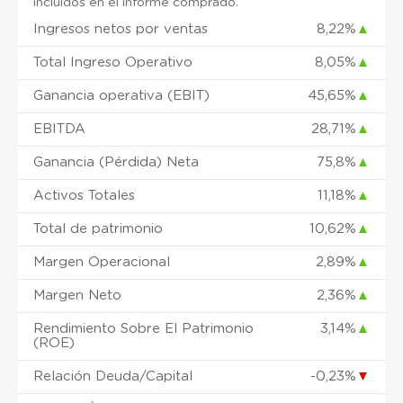
incluidos en el informe comprado.
Ingresos netos por ventas
8,22%
▲
Total Ingreso Operativo
8,05%
▲
Ganancia operativa (EBIT)
45,65%
▲
EBITDA
28,71%
▲
Ganancia (Pérdida) Neta
75,8%
▲
Activos Totales
11,18%
▲
Total de patrimonio
10,62%
▲
Margen Operacional
2,89%
▲
Margen Neto
2,36%
▲
Rendimiento Sobre El Patrimonio
3,14%
▲
(ROE)
Relación Deuda/Capital
-0,23%
▼