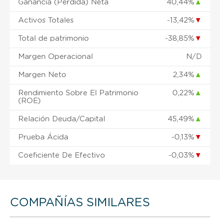
Ganancia (Pérdida) Neta
40,44%
▲
Activos Totales
-13,42%
▼
Total de patrimonio
-38,85%
▼
Margen Operacional
N/D
Margen Neto
2,34%
▲
Rendimiento Sobre El Patrimonio
0,22%
▲
(ROE)
Relación Deuda/Capital
45,49%
▲
Prueba Ácida
-0,13%
▼
Coeficiente De Efectivo
-0,03%
▼
COMPAÑÍAS SIMILARES