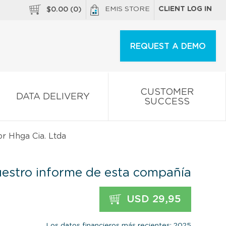
EMIS STORE
CLIENT LOG IN
$
0.00
(
0
)
REQUEST A DEMO
CUSTOMER
DATA DELIVERY
SUCCESS
r Hhga Cia. Ltda
estro informe de esta compañía
USD 29,95
Los datos financieros más recientes: 2025