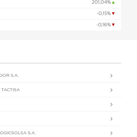
201,04%
▲
-0,15%
▼
-0,16%
▼
OR S.A.
. TACTISA
OGICSOLSA S.A.