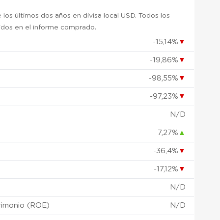
 los últimos dos años en divisa local USD. Todos los
uidos en el informe comprado.
-15,14%
▼
-19,86%
▼
)
-98,55%
▼
-97,23%
▼
N/D
7,27%
▲
-36,4%
▼
-17,12%
▼
N/D
rimonio (ROE)
N/D