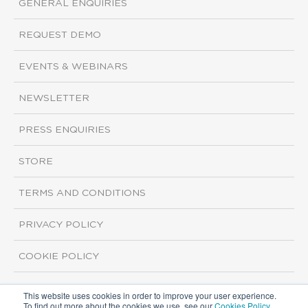
GENERAL ENQUIRIES
REQUEST DEMO
EVENTS & WEBINARS
NEWSLETTER
PRESS ENQUIRIES
STORE
TERMS AND CONDITIONS
PRIVACY POLICY
COOKIE POLICY
This website uses cookies in order to improve your user experience.
Copyright ©2026 ISI Markets. All rights reserved.
To find out more about the cookies we use, see our
Cookies Policy
.