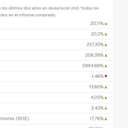
 los últimos dos años en divisa local USD. Todos los
uidos en el informe comprado.
20,11%
▲
20,2%
▲
)
257,35%
▲
208,39%
▲
5994,88%
▲
-1,48%
▼
13,86%
▲
4,05%
▲
2,42%
▲
rimonio (ROE)
17,78%
▲