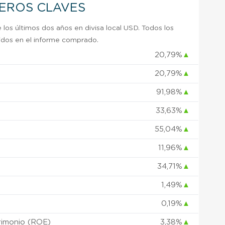
IEROS CLAVES
 los últimos dos años en divisa local USD. Todos los
uidos en el informe comprado.
20,79%
▲
20,79%
▲
)
91,98%
▲
33,63%
▲
55,04%
▲
11,96%
▲
34,71%
▲
1,49%
▲
0,19%
▲
rimonio (ROE)
3,38%
▲