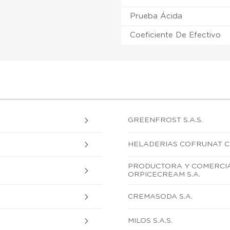
Prueba Ácida
Coeficiente De Efectivo
GREENFROST S.A.S.
HELADERIAS COFRUNAT C.
PRODUCTORA Y COMERCIA
ORPICECREAM S.A.
CREMASODA S.A.
MILOS S.A.S.