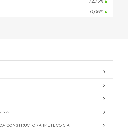
72,73%
▲
0,06%
▲
S.A.
CA CONSTRUCTORA IMETECO S.A.