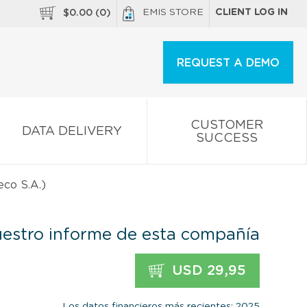
EMIS STORE
CLIENT LOG IN
$
0.00
(
0
)
REQUEST A DEMO
CUSTOMER
DATA DELIVERY
SUCCESS
eco S.A.)
estro informe de esta compañía
USD 29,95
Los datos financieros más recientes: 2025