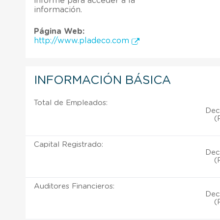
informe para acceder a la
información.
Página Web:
http://www.pladeco.com
INFORMACIÓN BÁSICA
Total de Empleados:
Dec
(
Capital Registrado:
Dec
(
Auditores Financieros:
Dec
(