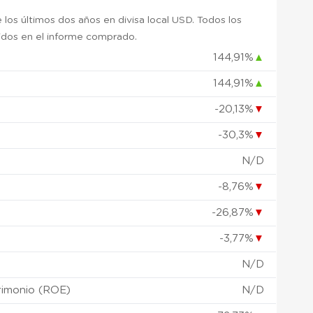
 los últimos dos años en divisa local USD. Todos los
uidos en el informe comprado.
144,91%
▲
144,91%
▲
)
-20,13%
▼
-30,3%
▼
N/D
-8,76%
▼
-26,87%
▼
-3,77%
▼
N/D
rimonio (ROE)
N/D