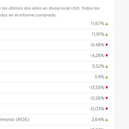
 los últimos dos años en divisa local USD. Todos los
uidos en el informe comprado.
11,67%
▲
11,91%
▲
)
-9,48%
▼
-4,28%
▼
5,52%
▲
3,9%
▲
-13,55%
▼
-0,28%
▼
-0,03%
▼
rimonio (ROE)
2,64%
▲