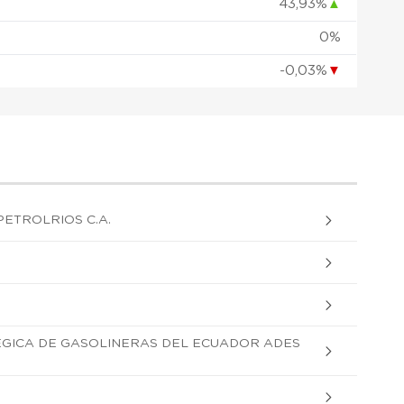
43,93%
▲
0%
-0,03%
▼
PETROLRIOS C.A.
EGICA DE GASOLINERAS DEL ECUADOR ADES