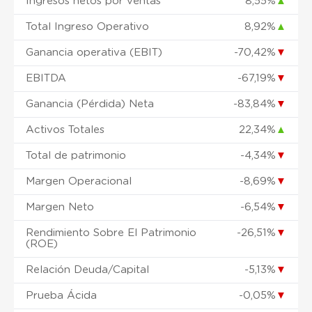
Ingresos netos por ventas
8,55%
▲
Total Ingreso Operativo
8,92%
▲
Ganancia operativa (EBIT)
-70,42%
▼
EBITDA
-67,19%
▼
Ganancia (Pérdida) Neta
-83,84%
▼
Activos Totales
22,34%
▲
Total de patrimonio
-4,34%
▼
Margen Operacional
-8,69%
▼
Margen Neto
-6,54%
▼
Rendimiento Sobre El Patrimonio
-26,51%
▼
(ROE)
Relación Deuda/Capital
-5,13%
▼
Prueba Ácida
-0,05%
▼