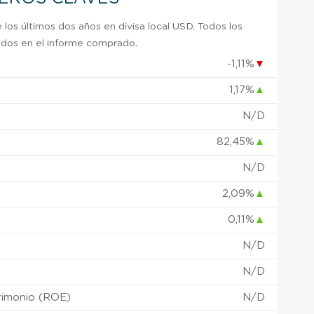
 los últimos dos años en divisa local USD. Todos los
uidos en el informe comprado.
-1,11%
▼
1,17%
▲
)
N/D
82,45%
▲
N/D
2,09%
▲
0,11%
▲
N/D
N/D
rimonio (ROE)
N/D