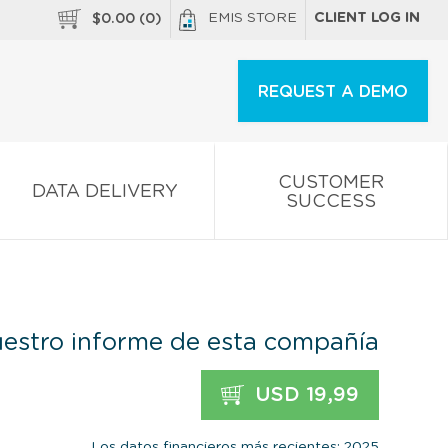
EMIS STORE
CLIENT LOG IN
$
0.00
(
0
)
REQUEST A DEMO
CUSTOMER
DATA DELIVERY
SUCCESS
estro informe de esta compañía
USD 19,99
Los datos financieros más recientes: 2025