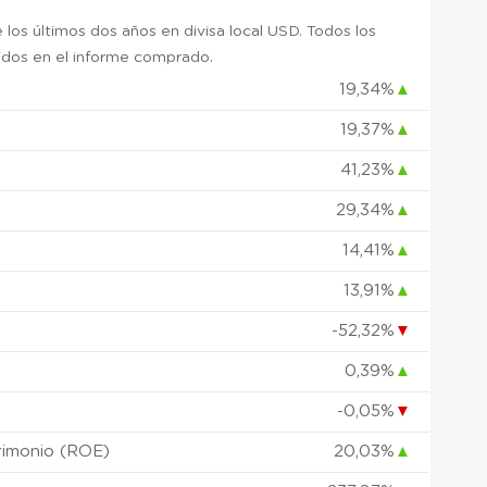
 los últimos dos años en divisa local USD. Todos los
uidos en el informe comprado.
19,34%
▲
19,37%
▲
)
41,23%
▲
29,34%
▲
14,41%
▲
13,91%
▲
-52,32%
▼
0,39%
▲
-0,05%
▼
rimonio (ROE)
20,03%
▲