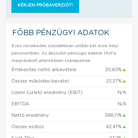
KÉRJEN PRÓBAVERZIÓT!
FŐBB PÉNZÜGYI ADATOK
Éves növekedés százalékban utóbbi két évre helyi
pénznemben. Az abszolút pénzügyi adatok HUFa
megvásárolt jelentésben szerepelnek.
Értékesítés nettó árbevétele
20,83%
▲
Összes működési bevétel
23,37%
▲
Üzemi (üzleti) eredmény (EBIT)
N/A
EBITDA
N/A
Nettó eredmény
598,11%
▲
Összes eszköz
42,47%
▲