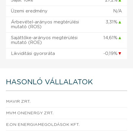
Saját Tőke
27,2%
▲
Üzemi eredmény
N/A
Árbevétel-arányos megtérülési
3,31%
▲
mutató (ROS)
Sajáttőke-arányos megtérülési
14,61%
▲
mutató (ROE)
Likviditási gyorsráta
-0,19%
▼
HASONLÓ VÁLLALATOK
MAVIR ZRT.
MVM ONENERGY ZRT.
E.ON ENERGIAMEGOLDÁSOK KFT.