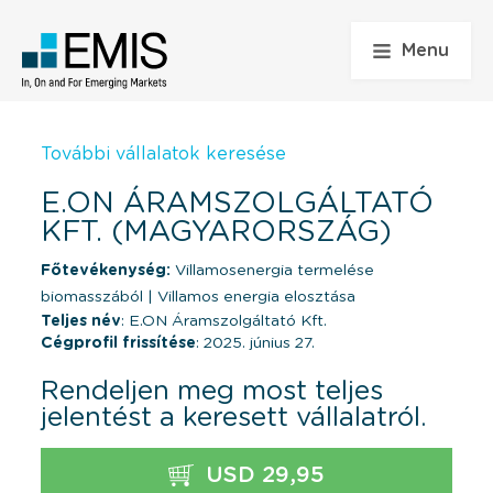
Menu
További vállalatok keresése
E.ON ÁRAMSZOLGÁLTATÓ
KFT. (MAGYARORSZÁG)
Főtevékenység:
Villamosenergia termelése
biomasszából
|
Villamos energia elosztása
Teljes név
: E.ON Áramszolgáltató Kft.
Cégprofil frissítése
: 2025. június 27.
Rendeljen meg most teljes
jelentést a keresett vállalatról.
USD 29,95