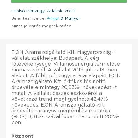
Utolsó Pénzügyi Adatok: 2023
Jelentés nyelve:
Angol
& Magyar
Minta jelentés megtekintése
E.ON Áramszolgáltató Kft. Magyarország-i
vállalat, székhelye: Budapest. A cég
főtevékenysége: Villamosenergia termelése
biomasszából. A vállalat 2019. július 18.-ben
alakult. A főbb pénzügyi adatai alapján, E.ON
Áramszolgáltató Kft. értékesítés nettó
árbevétele mintegy 20,83%- növekedést -t
mutat. A vállalat összes eszközéről a
következő trend megfigyelhető:42,47%
növekedés. E.ON Áramszolgáltató Kft.
árbevétel-arányos megtérülési mutatója
(ROS) 3,31%- százalékkal növekedett 2023-
ben.
Központ