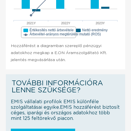
2021Y
2022Y
2023Y
Értékesítés nettó árbevétele
Nettó eredmény
Árbevétel-arányos megtérülési mutató (ROS)
Hozzáférést a diagramban szereplő pénzügyi
adatokhoz megkap a E.ON Áramszolgáltató Kft.
jelentés megvásárlása után.
TOVÁBBI INFORMÁCIÓRA
LENNE SZÜKSÉGE?
EMIS vállalati profilok EMIS különféle
szolgáltatásai egyike.EMIS hozzáférést biztosít
céges, iparági és országos adatokhoz több
mint 125 feltörekvő piacon.