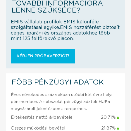
TOVÁBBI INFORMÁCIÓRA
LENNE SZÜKSÉGE?
EMIS vállalati profilok EMIS különféle
szolgáltatásai egyike.EMIS hozzáférést biztosít
céges, iparági és országos adatokhoz több
mint 125 feltörekvő piacon.
KÉRJEN PRÓBAVERZIÓT!
FŐBB PÉNZÜGYI ADATOK
Éves növekedés százalékban utóbbi két évre helyi
pénznemben. Az abszolút pénzügyi adatok HUFa
megvásárolt jelentésben szerepelnek.
Értékesítés nettó árbevétele
20,71%
▲
Összes működési bevétel
21,87%
▲