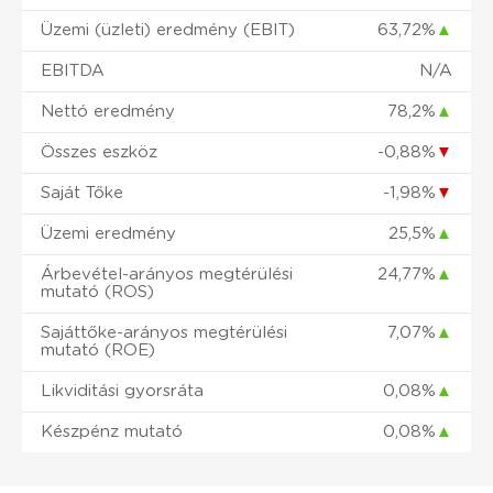
Üzemi (üzleti) eredmény (EBIT)
63,72%
▲
EBITDA
N/A
Nettó eredmény
78,2%
▲
Összes eszköz
-0,88%
▼
Saját Tőke
-1,98%
▼
Üzemi eredmény
25,5%
▲
Árbevétel-arányos megtérülési
24,77%
▲
mutató (ROS)
Sajáttőke-arányos megtérülési
7,07%
▲
mutató (ROE)
Likviditási gyorsráta
0,08%
▲
Készpénz mutató
0,08%
▲