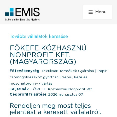
Menu
További vállalatok keresése
FŐKEFE KÖZHASZNÚ
NONPROFIT KFT.
(MAGYARORSZÁG)
Főtevékenység:
Textilipari Termékek Gyártása
|
Papír
csomagolóeszköz gyártása
|
Seprű, kefe és
mosogatórongy gyártás
Teljes név
: FŐKEFE Közhasznú Nonprofit Kft.
Cégprofil frissítése
: 2026. augusztus 07.
Rendeljen meg most teljes
jelentést a keresett vállalatról.