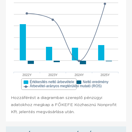
2022Y
2023Y
2024Y
2025Y
Értékesítés nettó árbevétele
Nettó eredmény
Árbevétel-arányos megtérülési mutató (ROS)
Hozzáférést a diagramban szereplő pénzügyi
adatokhoz megkap a FŐKEFE Közhasznú Nonprofit
Kft. jelentés megvásárlása után.