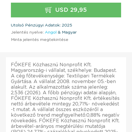
USD 29,95
Utolsó Pénzügyi Adatok: 2025
Jelentés nyelve:
Angol
& Magyar
Minta jelentés megtekintése
FŐKEFE Közhasznú Nonprofit Kft.
Magyarország-i vállalat, székhelye: Budapest.
A cég főtevékenysége: Textilipari Termékek
Gyártása. A vállalat 2008. november 05.-ben
alakult. Az alkalmazottak száma jelenleg:
2,536 (2026). A főbb pénzügyi adatai alapján,
FŐKEFE Közhasznú Nonprofit Kft. értékesítés
nettó árbevétele mintegy 20,71%- növekedést
-t mutat. A vállalat összes eszközéről a
következő trend megfigyelhető:0,88% negatív
növekedés. FŐKEFE Közhasznú Nonprofit Kft.
árbevétel-arányos megtérülési mutatója
(ROS) 24,77%- százalékkal növekedett 2025-