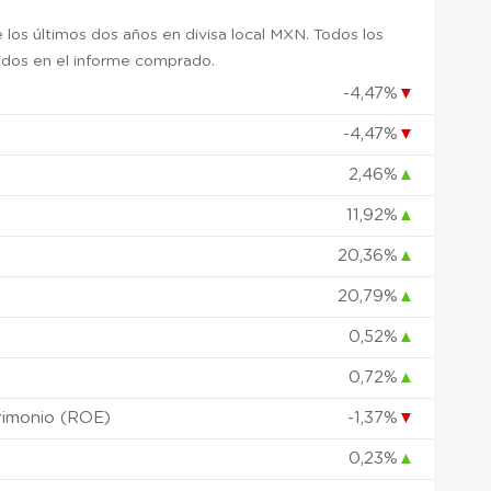
 los últimos dos años en divisa local MXN. Todos los
uidos en el informe comprado.
-4,47%
▼
-4,47%
▼
)
2,46%
▲
11,92%
▲
20,36%
▲
20,79%
▲
0,52%
▲
0,72%
▲
rimonio (ROE)
-1,37%
▼
0,23%
▲