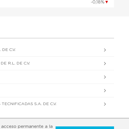
-0,18%
▼
 DE C.V.
E R.L. DE C.V.
ECNIFICADAS S.A. DE C.V.
 acceso permanente a la