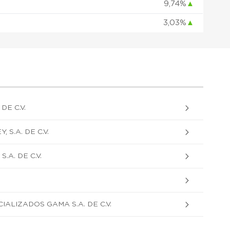
9,74%
▲
3,03%
▲
DE C.V.
S.A. DE C.V.
.A. DE C.V.
ALIZADOS GAMA S.A. DE C.V.