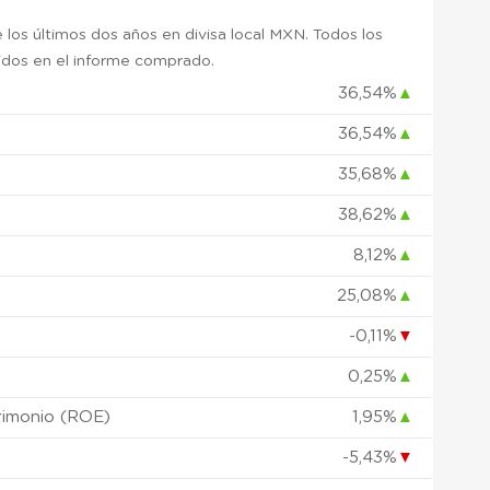
 los últimos dos años en divisa local MXN. Todos los
uidos en el informe comprado.
36,54%
▲
36,54%
▲
)
35,68%
▲
38,62%
▲
8,12%
▲
25,08%
▲
-0,11%
▼
0,25%
▲
rimonio (ROE)
1,95%
▲
-5,43%
▼