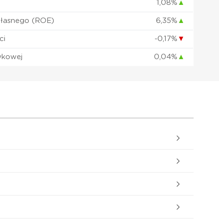
1,08%
▲
własnego (ROE)
6,35%
▲
ci
-0,17%
▼
wkowej
0,04%
▲