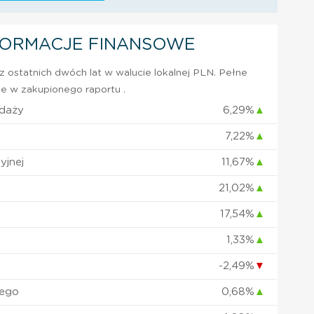
FORMACJE FINANSOWE
 ostatnich dwóch lat w walucie lokalnej PLN. Pełne
e w zakupionego raportu .
edaży
6,29%
▲
7,22%
▲
yjnej
11,67%
▲
21,02%
▲
17,54%
▲
1,33%
▲
-2,49%
▼
nego
0,68%
▲