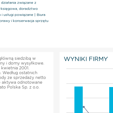
 działania związane z
-księgowa, doradztwo
i usługi powiązane
|
Biura
prawy i konserwacja sprzętu
WYNIKI FIRMY
 główną siedzibą w
zny i domy wysyłkowe.
 kwietnia 2001.
b. Według ostatnich
hody ze sprzedaży netto
te aktywa odnotowane
to Polska Sp. z o.o.