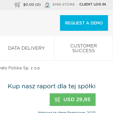
EMIS STORE
CLIENT LOG IN
$
0.00
(
0
)
REQUEST A DEMO
CUSTOMER
DATA DELIVERY
SUCCESS
ato Polska Sp. z o.o.
Kup nasz raport dla tej spółki
USD 29,95
Najnowsze dane finansowe: 2025