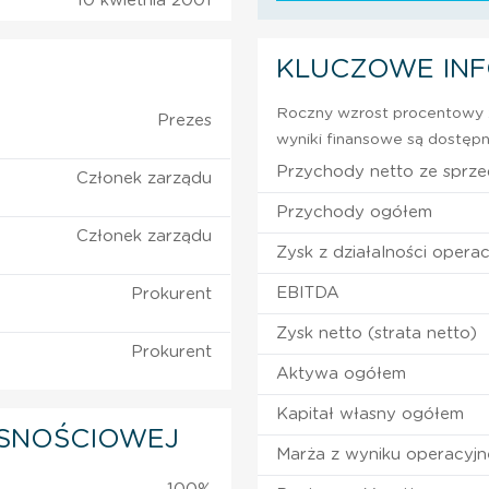
10 kwietnia 2001
KLUCZOWE IN
Roczny wzrost procentowy z
Prezes
wyniki finansowe są dostępn
Przychody netto ze sprz
Członek zarządu
Przychody ogółem
Członek zarządu
Zysk z działalności operac
EBITDA
Prokurent
Zysk netto (strata netto)
Prokurent
Aktywa ogółem
Kapitał własny ogółem
SNOŚCIOWEJ
Marża z wyniku operacyj