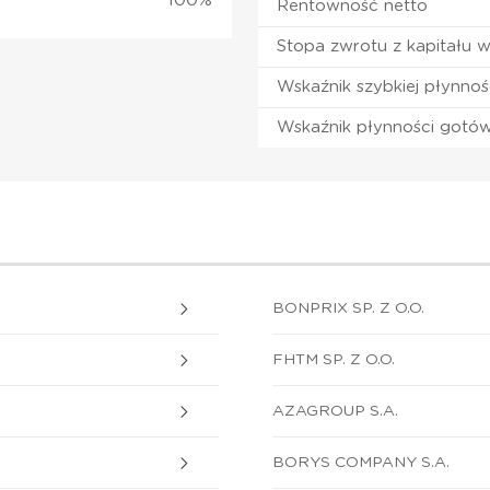
100%
Rentowność netto
Stopa zwrotu z kapitału 
Wskaźnik szybkiej płynnoś
Wskaźnik płynności gotó
BONPRIX SP. Z O.O.
FHTM SP. Z O.O.
AZAGROUP S.A.
BORYS COMPANY S.A.