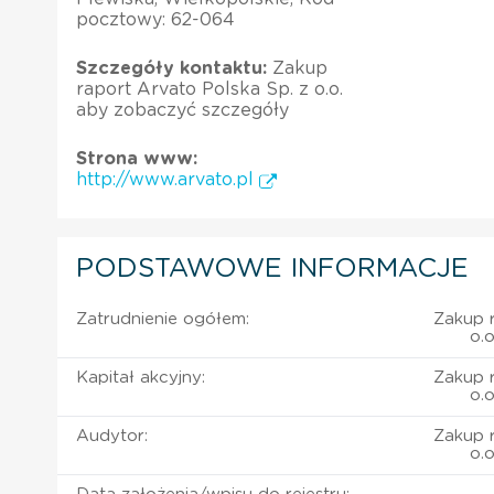
pocztowy: 62-064
Szczegóły kontaktu:
Zakup
raport Arvato Polska Sp. z o.o.
aby zobaczyć szczegóły
Strona www:
http://www.arvato.pl
PODSTAWOWE INFORMACJE
Zatrudnienie ogółem:
Zakup r
o.
Kapitał akcyjny:
Zakup r
o.
Audytor:
Zakup r
o.