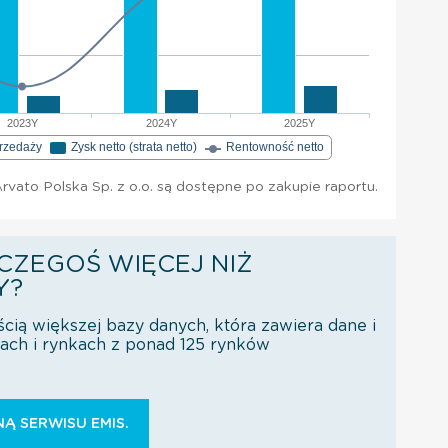
2023Y
2024Y
2025Y
przedaży
Zysk netto (strata netto)
Rentowność netto
vato Polska Sp. z o.o. są dostępne po zakupie raportu.
CZEGOŚ WIĘCEJ NIŻ
Y?
ścią większej bazy danych, która zawiera dane i
orach i rynkach z ponad 125 rynków
Ą SERWISU EMIS.