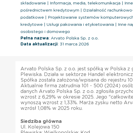
składowanie
|
Informacja, media, telekomunikacja
|
Inne
pośrednictwem kredytowym
|
Działalność rachunkowo
podatkowe
|
Projektowanie systemów komputerowych 
kredytowe
|
Usługi pakowania i etykietowania
|
Inne na
osobistego i domowego
Pełna nazwa
: Arvato Polska Sp. z o.o.
Data aktualizacji
: 31 marca 2026
Arvato Polska Sp. z o.o. jest spółką w Polska z
Plewiska. Działa w sektorze Handel elektronic
Spółka została założona/wpisana do rejestru 10
Aktualnie firma zatrudnia 101 - 500 (2024) osó
danych Arvato Polska Sp. z o.o. zgłosiła przyc
wzrost z 6,29% w okresie 2025. Jego "całkowi
wynoszą wzrost z 1,33%. Marża zysku netto Arva
wzrósł 1,08% w 2025 roku.
Siedziba główna
Ul. Kolejowa 150
Plewiska; Wielkopolskie; Kod