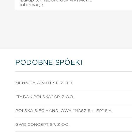
Zakup ten raport, aby wyświetlić
informację
PODOBNE SPÓŁKI
MENNICA APART SP. Z O.O.
"TABAK POLSKA" SP. Z O.O.
POLSKA SIEĆ HANDLOWA "NASZ SKLEP" S.A.
GWD CONCEPT SP. Z O.O.