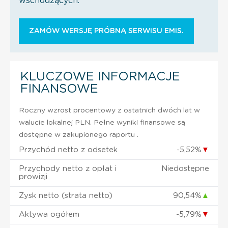
wschodzących.
ZAMÓW WERSJĘ PRÓBNĄ SERWISU EMIS.
KLUCZOWE INFORMACJE
FINANSOWE
Roczny wzrost procentowy z ostatnich dwóch lat w
walucie lokalnej PLN. Pełne wyniki finansowe są
dostępne w zakupionego raportu .
Przychód netto z odsetek
-5,52%
▼
Przychody netto z opłat i
Niedostępne
prowizji
Zysk netto (strata netto)
90,54%
▲
Aktywa ogółem
-5,79%
▼