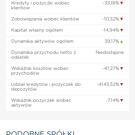
Kredyty i pożyczki wobec
-33,18%
▼
klientów
Zobowiązania wobec klientów
-10,32%
▼
Kapitał własny ogółem
-14,94%
▼
Dynamika aktywów ogółem
39,17%
▲
Dynamika przychodu netto z
Niedostępne
odsetek
Wskaźnik kosztów wobec
-47,27%
▼
przychodów
Udział kredytów i pożyczek do
-4143,52%
▼
depozytów
Wskaźnik pożyczek wobec
-7,14%
▼
aktywów
PODOBNE SPÓŁKI