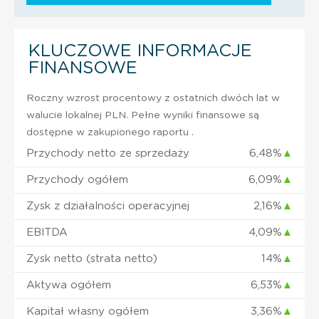
KLUCZOWE INFORMACJE
FINANSOWE
Roczny wzrost procentowy z ostatnich dwóch lat w
walucie lokalnej PLN. Pełne wyniki finansowe są
dostępne w zakupionego raportu .
Przychody netto ze sprzedaży
6,48%
▲
Przychody ogółem
6,09%
▲
Zysk z działalności operacyjnej
2,16%
▲
EBITDA
4,09%
▲
Zysk netto (strata netto)
14%
▲
Aktywa ogółem
6,53%
▲
Kapitał własny ogółem
3,36%
▲