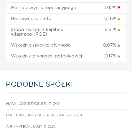
Marża z wyniku operacyjnego
-0,12%
▼
Rentowność netto
0,16%
▲
Stopa zwrotu z kapitału
2,31%
▲
własnego (ROE)
Wskaźnik szybkiej płynności
0,07%
▲
Wskaźnik płynności gotówkowej
0,17%
▲
PODOBNE SPÓŁKI
HAVI LOGISTICS SP. Z O.O.
RABEN LOGISTICS POLSKA SP. Z O.O.
ARKA-TRANS SP. Z O.O.