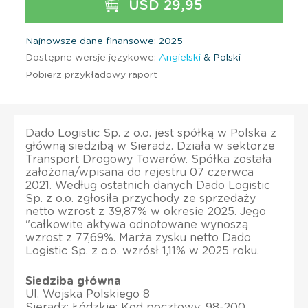
USD 29,95
Najnowsze dane finansowe: 2025
Dostępne wersje językowe:
Angielski
& Polski
Pobierz przykładowy raport
Dado Logistic Sp. z o.o. jest spółką w Polska z
główną siedzibą w Sieradz. Działa w sektorze
Transport Drogowy Towarów. Spółka została
założona/wpisana do rejestru 07 czerwca
2021. Według ostatnich danych Dado Logistic
Sp. z o.o. zgłosiła przychody ze sprzedaży
netto wzrost z 39,87% w okresie 2025. Jego
"całkowite aktywa odnotowane wynoszą
wzrost z 77,69%. Marża zysku netto Dado
Logistic Sp. z o.o. wzrósł 1,11% w 2025 roku.
Siedziba główna
Ul. Wojska Polskiego 8
Sieradz; Łódzkie; Kod pocztowy: 98-200