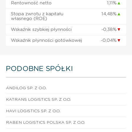
Rentowność netto
1,11%
▲
Stopa zwrotu z kapitału
14,48%
▲
własnego (ROE)
Wskaźnik szybkiej płynności
-0,38%
▼
Wskaźnik płynności gotówkowej
-0,04%
▼
PODOBNE SPÓŁKI
ANDILOG SP. Z O.O.
KATRANS LOGISTICS SP. Z O.O.
HAVI LOGISTICS SP. Z O.O.
RABEN LOGISTICS POLSKA SP. Z O.O.