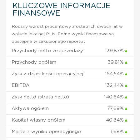
KLUCZOWE INFORMACJE
FINANSOWE
Roczny wzrost procentowy z ostatnich dwóch lat w
walucie lokalnej PLN. Pełne wyniki finansowe są
dostępne w zakupionego raportu .
Przychody netto ze sprzedaży
39,87%
▲
Przychody ogółem
39,81%
▲
Zysk z działalności operacyjnej
154,54%
▲
EBITDA
132,44%
▲
Zysk netto (strata netto)
140,64%
▲
Aktywa ogółem
77,69%
▲
Kapitał własny ogółem
40,84%
▲
Marża z wyniku operacyjnego
1,68%
▲