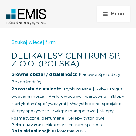
Menu
Szukaj więcej firm
DELIKATESY CENTRUM SP.
Z O.O. (POLSKA)
Główne obszary działalności:
Placówki Sprzedaży
Bezpośredniej
Pozostała działalność:
Rynki mięsne
|
Ryby i targi z
owocami morza
|
Rynki owocowe i warzywne
|
Sklepy
z artykułami spożywczymi
|
Wszystkie inne specjalne
sklepy spożywcze
|
Sklepy monopolowe
|
Sklepy
kosmetyczne, perfumerie
|
Sklepy tytoniowe
Pełna nazwa
: Delikatesy Centrum Sp. z o.o.
Data aktualizacji
: 10 kwietnia 2026