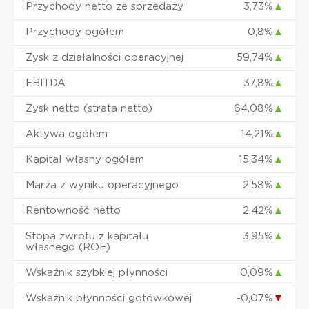
Przychody netto ze sprzedaży
3,73%
▲
Przychody ogółem
0,8%
▲
Zysk z działalności operacyjnej
59,74%
▲
EBITDA
37,8%
▲
Zysk netto (strata netto)
64,08%
▲
Aktywa ogółem
14,21%
▲
Kapitał własny ogółem
15,34%
▲
Marża z wyniku operacyjnego
2,58%
▲
Rentowność netto
2,42%
▲
Stopa zwrotu z kapitału
3,95%
▲
własnego (ROE)
Wskaźnik szybkiej płynności
0,09%
▲
Wskaźnik płynności gotówkowej
-0,07%
▼