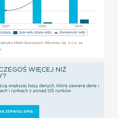
2022Y
2023Y
2024Y
przedaży
Zysk netto (strata netto)
Rentowność netto
abryka Mebli Biurowych Mikomax Sp. z o.o. są
u.
CZEGOŚ WIĘCEJ NIŻ
Y?
ścią większej bazy danych, która zawiera dane i
orach i rynkach z ponad 125 rynków
Ą SERWISU EMIS.