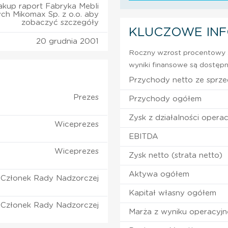
akup raport Fabryka Mebli
ch Mikomax Sp. z o.o. aby
zobaczyć szczegóły
KLUCZOWE IN
20 grudnia 2001
Roczny wzrost procentowy z
wyniki finansowe są dostępn
Przychody netto ze sprz
Prezes
Przychody ogółem
Zysk z działalności operac
Wiceprezes
EBITDA
Wiceprezes
Zysk netto (strata netto)
Aktywa ogółem
Członek Rady Nadzorczej
Kapitał własny ogółem
Członek Rady Nadzorczej
Marża z wyniku operacyj