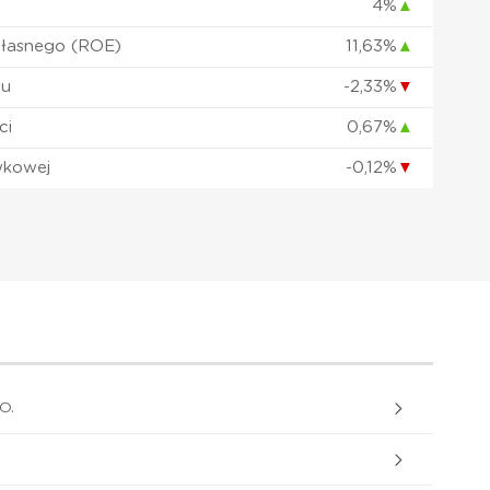
4%
▲
własnego (ROE)
11,63%
▲
łu
-2,33%
▼
ci
0,67%
▲
wkowej
-0,12%
▼
O.