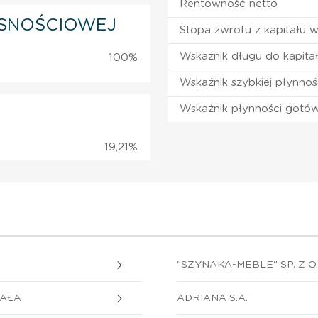
Rentowność netto
SNOŚCIOWEJ
Stopa zwrotu z kapitału 
Wskaźnik długu do kapita
100%
Wskaźnik szybkiej płynnoś
Wskaźnik płynności gotó
19,21%
"SZYNAKA-MEBLE" SP. Z O.
GAŁA
ADRIANA S.A.