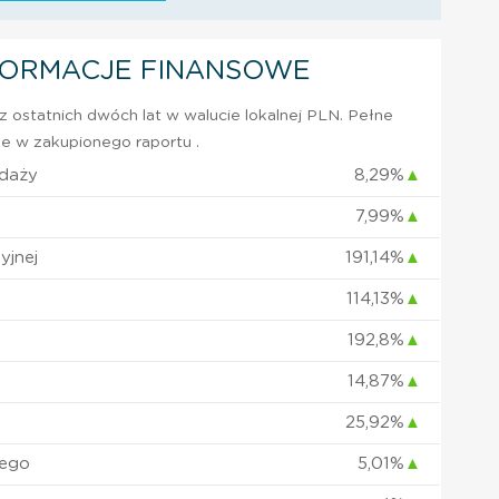
FORMACJE FINANSOWE
 ostatnich dwóch lat w walucie lokalnej PLN. Pełne
e w zakupionego raportu .
edaży
8,29%
▲
7,99%
▲
yjnej
191,14%
▲
114,13%
▲
192,8%
▲
14,87%
▲
25,92%
▲
nego
5,01%
▲