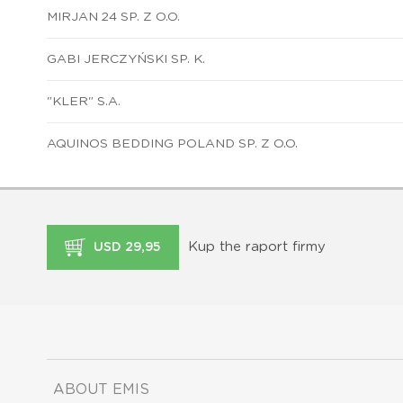
MIRJAN 24 SP. Z O.O.
GABI JERCZYŃSKI SP. K.
"KLER" S.A.
AQUINOS BEDDING POLAND SP. Z O.O.
Kup the raport firmy
USD 29,95
ABOUT EMIS