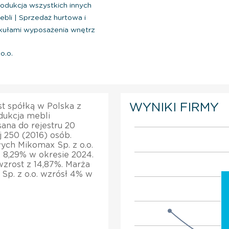
odukcja wszystkich innych
ebli
|
Sprzedaż hurtowa i
ykułami wyposażenia wnętrz
o.o.
WYNIKI FIRMY
st spółką w Polska z
dukcja mebli
sana do rejestru 20
j 250 (2016) osób.
ych Mikomax Sp. z o.o.
z 8,29% w okresie 2024.
zrost z 14,87%. Marża
Sp. z o.o. wzrósł 4% w