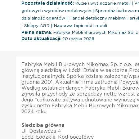
Pozostała działalność:
Kucie i wytłaczanie metali
|
Pr
gotowych wyrobów metalowych
|
Sprzedaż hurtowa m
działalność agentów
|
Handel detaliczny meblami i art
|
Sklepy AGD
|
Naprawa tapicerki i mebli
Pełna nazwa
: Fabryka Mebli Biurowych Mikomax Sp. z 
Data aktualizacji
: 20 marca 2026
Fabryka Mebli Biurowych Mikomax Sp. z o.o. je
główną siedzibą w Łódź. Działa w sektorze Pro
instytucjonalnych. Spółka została założona/wpi
grudnia 2001. Aktualnie firma zatrudnia Powyże
Według ostatnich danych Fabryka Mebli Biurow
zgłosiła przychody ze sprzedaży netto wzrost 
Jego "całkowite aktywa odnotowane wynoszą w
zysku netto Fabryka Mebli Biurowych Mikomax 
2024 roku.
Siedziba główna
Ul. Dostawcza 4
Łódź; Łódzkie; Kod pocztowy: