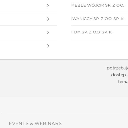
MEBLE WÓJCIK SP. Z O.O.
IWANICCY SP. Z O.O. SP. K.
FDM SP. Z O.O. SP. K.
potrzebuj
dostęp 
tema
EVENTS & WEBINARS