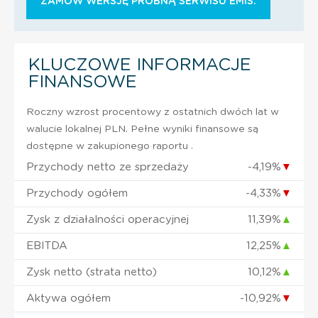
ZAMÓW WERSJĘ PRÓBNĄ SERWISU EMIS.
KLUCZOWE INFORMACJE
FINANSOWE
Roczny wzrost procentowy z ostatnich dwóch lat w
walucie lokalnej PLN. Pełne wyniki finansowe są
dostępne w zakupionego raportu .
Przychody netto ze sprzedaży
-4,19%
▼
Przychody ogółem
-4,33%
▼
Zysk z działalności operacyjnej
11,39%
▲
EBITDA
12,25%
▲
Zysk netto (strata netto)
10,12%
▲
Aktywa ogółem
-10,92%
▼