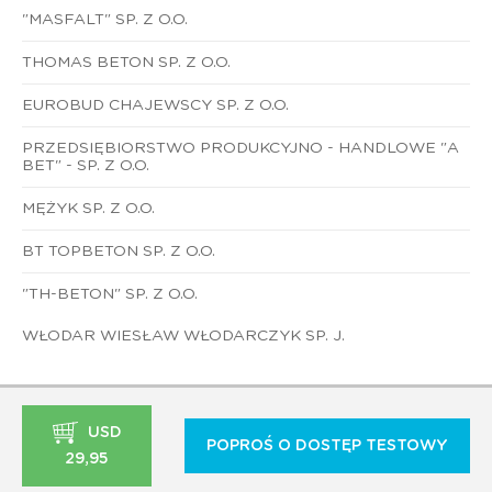
"MASFALT" SP. Z O.O.
THOMAS BETON SP. Z O.O.
EUROBUD CHAJEWSCY SP. Z O.O.
PRZEDSIĘBIORSTWO PRODUKCYJNO - HANDLOWE "A
BET" - SP. Z O.O.
MĘŻYK SP. Z O.O.
BT TOPBETON SP. Z O.O.
"TH-BETON" SP. Z O.O.
WŁODAR WIESŁAW WŁODARCZYK SP. J.
USD
POPROŚ O DOSTĘP TESTOWY
29,95