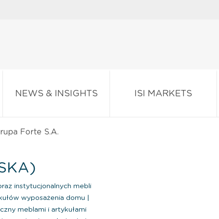
NEWS & INSIGHTS
ISI MARKETS
rupa Forte S.A.
LSKA)
az instytucjonalnych mebli
tykułów wyposażenia domu
|
czny meblami i artykułami