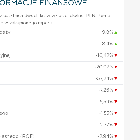
FORMACJE FINANSOWE
 ostatnich dwóch lat w walucie lokalnej PLN. Pełne
e w zakupionego raportu .
edaży
9,8%
▲
8,4%
▲
yjnej
-16,42%
▼
-20,97%
▼
-57,24%
▼
-7,26%
▼
-5,59%
▼
nego
-1,55%
▼
-2,77%
▼
własnego (ROE)
-2,94%
▼