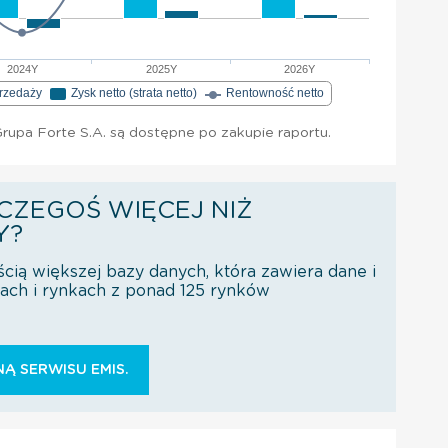
2024Y
2025Y
2026Y
przedaży
Zysk netto (strata netto)
Rentowność netto
upa Forte S.A. są dostępne po zakupie raportu.
CZEGOŚ WIĘCEJ NIŻ
Y?
ścią większej bazy danych, która zawiera dane i
orach i rynkach z ponad 125 rynków
Ą SERWISU EMIS.