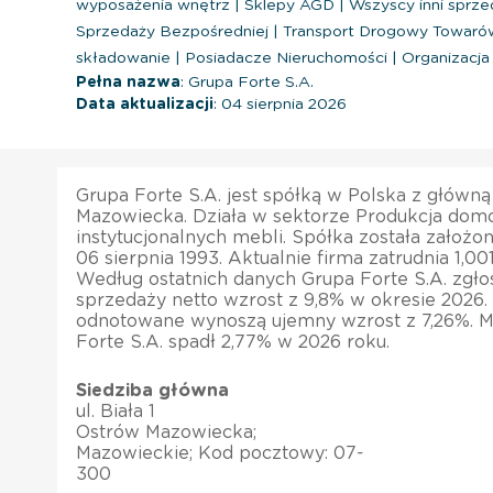
wyposażenia wnętrz
|
Sklepy AGD
|
Wszyscy inni sprze
Sprzedaży Bezpośredniej
|
Transport Drogowy Towar
składowanie
|
Posiadacze Nieruchomości
|
Organizacja 
Pełna nazwa
: Grupa Forte S.A.
Data aktualizacji
: 04 sierpnia 2026
Grupa Forte S.A. jest spółką w Polska z główn
Mazowiecka. Działa w sektorze Produkcja dom
instytucjonalnych mebli. Spółka została założo
06 sierpnia 1993. Aktualnie firma zatrudnia 1,00
Według ostatnich danych Grupa Forte S.A. zgło
sprzedaży netto wzrost z 9,8% w okresie 2026.
odnotowane wynoszą ujemny wzrost z 7,26%. M
Forte S.A. spadł 2,77% w 2026 roku.
Siedziba główna
ul. Biała 1
Ostrów Mazowiecka;
Mazowieckie; Kod pocztowy: 07-
300