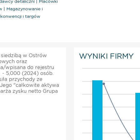
dawcy detaliczni
|
Placówki
ów
|
Magazynowanie i
konwencji i targów
WYNIKI FIRMY
ą siedzibą w Ostrów
owych oraz
na/wpisana do rejestru
1 - 5,000 (2024) osób.
siła przychody ze
 Jego "całkowite aktywa
arża zysku netto Grupa