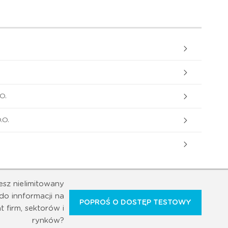
O.
.O.
esz nielimitowany
do innformacji na
POPROŚ O DOSTĘP TESTOWY
t firm, sektorów i
rynków?