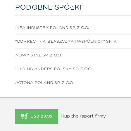
PODOBNE SPÓŁKI
IKEA INDUSTRY POLAND SP. Z O.O.
"CORRECT - K. BŁASZCZYK I WSPÓLNICY" SP. K.
NOWY STYL SP. Z O.O.
HILDING ANDERS POLSKA SP. Z O.O.
ACTONA POLAND SP. Z O.O.
Kup the raport firmy
USD 29,95