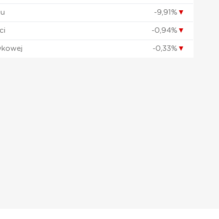
łu
-9,91%
▼
ci
-0,94%
▼
wkowej
-0,33%
▼