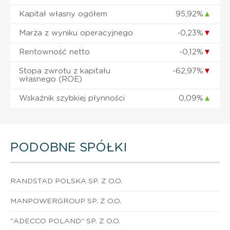
Kapitał własny ogółem
95,92%
▲
Marża z wyniku operacyjnego
-0,23%
▼
Rentowność netto
-0,12%
▼
Stopa zwrotu z kapitału
-62,97%
▼
własnego (ROE)
Wskaźnik szybkiej płynności
0,09%
▲
PODOBNE SPÓŁKI
RANDSTAD POLSKA SP. Z O.O.
MANPOWERGROUP SP. Z O.O.
"ADECCO POLAND" SP. Z O.O.