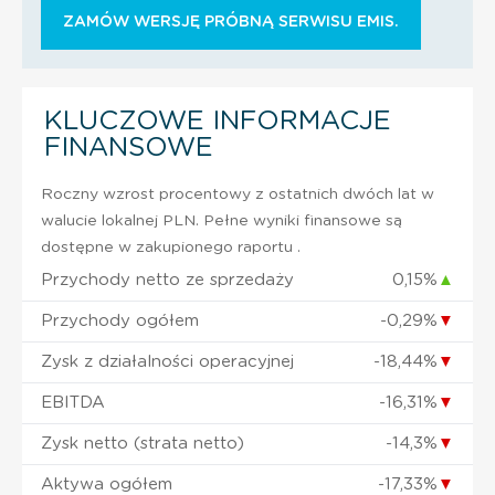
ZAMÓW WERSJĘ PRÓBNĄ SERWISU EMIS.
KLUCZOWE INFORMACJE
FINANSOWE
Roczny wzrost procentowy z ostatnich dwóch lat w
walucie lokalnej PLN. Pełne wyniki finansowe są
dostępne w zakupionego raportu .
Przychody netto ze sprzedaży
0,15%
▲
Przychody ogółem
-0,29%
▼
Zysk z działalności operacyjnej
-18,44%
▼
EBITDA
-16,31%
▼
Zysk netto (strata netto)
-14,3%
▼
Aktywa ogółem
-17,33%
▼